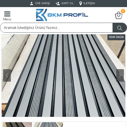
ÜYE GIRIŞI
KAYIT OL
İLETIŞIM
0
Menü
YENI ÜRÜN