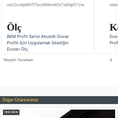
Ölç
K
BKM Profil Serisi Akustik Duvar
Duv
Profili İçin Uygulamak İstediğin
Prof
Duvarı Ölç.
Müşteri Yorumları
Diğer Ürünlerimiz
YENI ÜRÜN