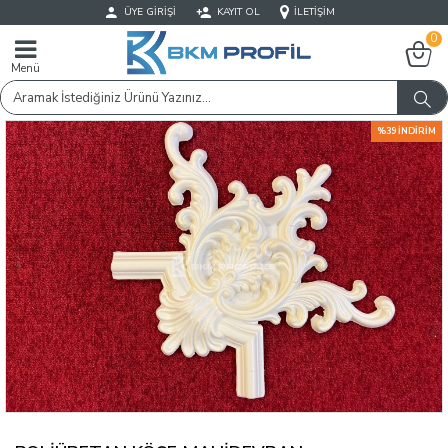
ÜYE GIRIŞI
KAYIT OL
İLETIŞIM
0
Menü
%39 İNDIRIM