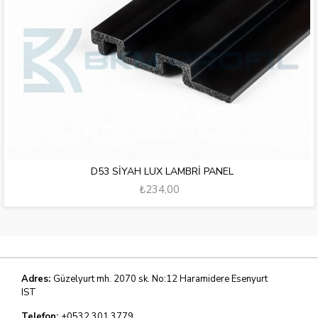
D53 SİYAH LUX LAMBRİ PANEL
₺234,00
Adres:
Güzelyurt mh. 2070 sk. No:12 Haramidere Esenyurt
IST
Telefon:
+0532 301 3779