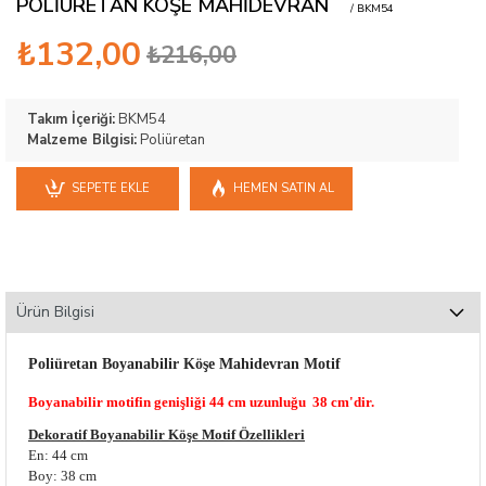
POLİÜRETAN KÖŞE MAHİDEVRAN
/ BKM54
₺132,00
₺216,00
Takım İçeriği:
BKM54
Malzeme Bilgisi:
Poliüretan
SEPETE EKLE
HEMEN SATIN AL
Ürün Bilgisi
Poliüretan Boyanabilir Köşe Mahidevran Motif
Boyanabilir motifin genişliği 44 cm uzunluğu 38 cm'dir.
Dekoratif Boyanabilir Köşe Motif Özellikleri
En: 44 cm
Boy: 38 cm