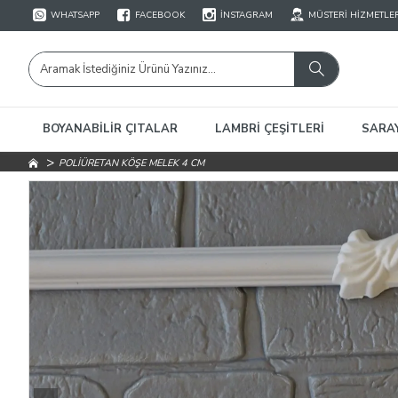
WHATSAPP
FACEBOOK
İNSTAGRAM
MÜSTERI HIZMETLE
BOYANABILIR ÇITALAR
LAMBRI ÇEŞITLERI
SARA
POLİÜRETAN KÖŞE MELEK 4 CM