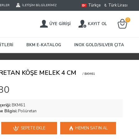
Türkçe
₺
Türk Lirası
ERLER
İLETIŞIM BILGILERIMIZ
0
ÜYE GIRIŞI
KAYIT OL
ITLERI
BKM E-KATALOG
INOX GOLD/SILVER ÇITA
RETAN KÖŞE MELEK 4 CM
/ BKM61
80
çeriği:
BKM61
 Bilgisi:
Poliüretan
SEPETE EKLE
HEMEN SATIN AL