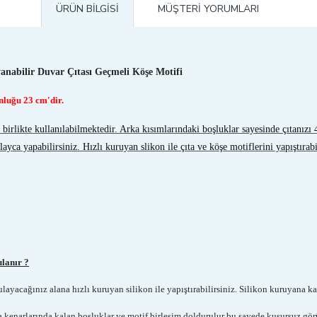
ÜRÜN BILGISI
MÜŞTERI YORUMLARI
anabilir Duvar Çıtası Geçmeli Köşe Motifi
unluğu 23 cm'dir.
e birlikte kullanılabilmektedir. Arka kısımlarındaki boşluklar sayesinde çıtanızı
yca yapabilirsiniz. Hızlı kuruyan slikon ile çıta ve köşe motiflerini yapıştırabi
ulanır ?
layacağınız alana hızlı kuruyan silikon ile yapıştırabilirsiniz. Silikon kuruyana kad
ta kenarlarında kalan boşluklar ve motif birleşim doldurulur bu sayede kusursuz gör