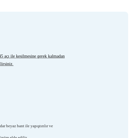
 45 açı ile kesilmesine gerek kalmadan
lirsiniz.
ar beyaz bant ile yapıştırılır ve
ünüm elde edilir.