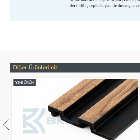
Her türlü iç cephe boyası ile duvar çıta v
Diğer Ürünlerimiz
YENI ÜRÜN