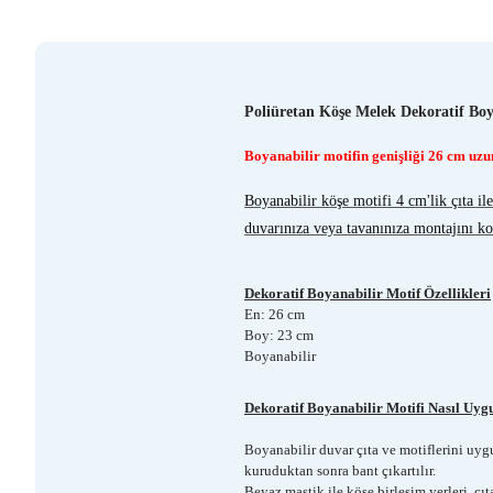
Poliüretan Köşe Melek Dekoratif Boy
Boyanabilir motifin genişliği 26 cm uz
Boyanabilir köşe motifi 4 cm'lik çıta il
duvarınıza veya tavanınıza montajını kola
Dekoratif Boyanabilir Motif Özellikleri
En: 26 cm
Boy: 23 cm
Boyanabilir
Dekoratif Boyanabilir Motifi Nasıl Uyg
Boyanabilir duvar çıta ve motiflerini uygu
kuruduktan sonra bant çıkartılır.
Beyaz mastik ile köşe birleşim yerleri, çı