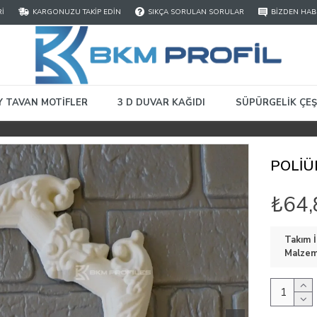
RI
KARGONUZU TAKIP EDIN
SIKÇA SORULAN SORULAR
BIZDEN HAB
Y TAVAN MOTIFLER
3 D DUVAR KAĞIDI
SÜPÜRGELIK ÇEŞ
POLİÜ
₺64,
Takım İ
Malzeme