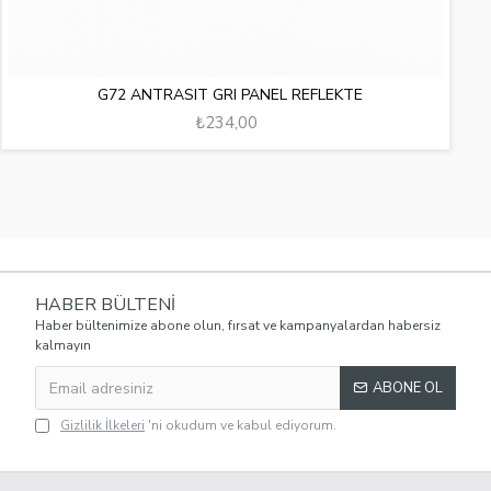
G72 ANTRASIT GRI PANEL REFLEKTE
₺234,00
HABER BÜLTENI
Haber bültenimize abone olun, fırsat ve kampanyalardan habersiz
kalmayın
ABONE OL
Gizlilik İlkeleri
'ni okudum ve kabul ediyorum.