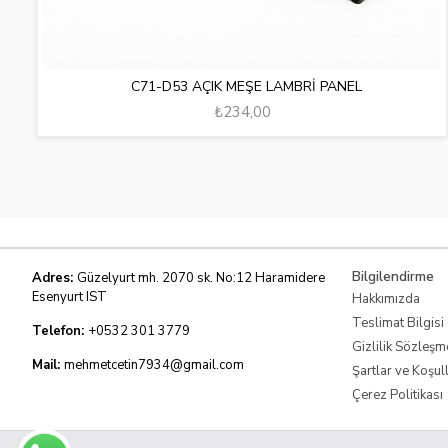
C71-D53 AÇIK MEŞE LAMBRİ PANEL
₺234,00
Bilgilendirme
Adres:
Güzelyurt mh. 2070 sk. No:12 Haramidere
Esenyurt IST
Hakkımızda
Teslimat Bilgisi
Telefon:
+0532 301 3779
Gizlilik Sözleşm
Mail:
mehmetcetin7934@gmail.com
Şartlar ve Koşul
Çerez Politikası